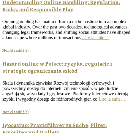
Understanding Online Gambling: Regulation,
Risks, and Responsible Play
Online gambling has matured from a niche pastime into a complex
global industry. Over the past two decades, technological advances,
changing legal frameworks, and shifting social attitudes have shaped
a landscape where millions of transactions
Lire la suite…
Non classifié(e)
Hazard online w Polsce: ryzyka, regulacje i
strategie ograniczania szkód
Skala i dynamika zjawiska Rozwój technologii cyfrowych i
powszechny dostęp do internetu zmienił sposób, w jaki ludzie
angażują się w zakłady i gry losowe. Platformy internetowe oferują
szybki i wygodny dostęp do różnorodnych gier, co
Lire la suite…
Non classifié(e)
1gocasino: Praxisführer zu Suche, Filter,
Favoriten und Wallets