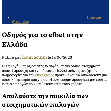
Français
(
Français
)
Οδηγός για το efbet στην
Ελλάδα
Publié par
hamraouim
le
17/06/2026
Η επιλογή μιας αξιόπιστης πλατφόρμας για online στοιχήματα
απαιτεί προσοχή και ενημέρωση. Πολλοί παίκτες αναζητούν
πληροφορίες για την
efbet greece
προκειμένου να απολαύσουν μια
ποιοτική εμπειρία παιχνιδιού. Η πλατφόρμα προσφέρει μια ευρεία
γκάμα επιλογών που καλύπτουν κάθε τύπο χρήστη.
Απολαύστε την ποικιλία των
στοιχηματικών επιλογών