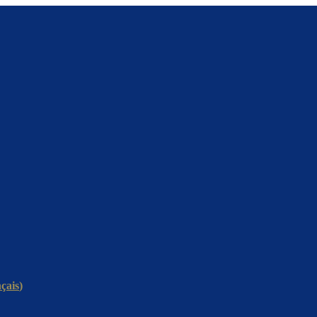
çais
)