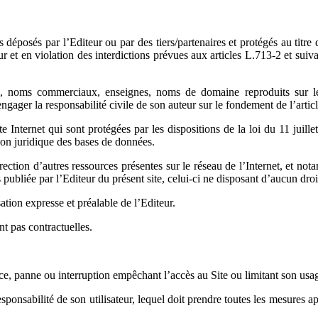
s déposés par l’Editeur ou par des tiers/partenaires et protégés au titr
teur et en violation des interdictions prévues aux articles L.713-2 et suiv
s, noms commerciaux, enseignes, noms de domaine reproduits sur le si
engager la responsabilité civile de son auteur sur le fondement de l’arti
 Internet qui sont protégées par les dispositions de la loi du 11 juille
ion juridique des bases de données.
rection d’autres ressources présentes sur le réseau de l’Internet, et nota
publiée par l’Editeur du présent site, celui-ci ne disposant d’aucun droit 
ation expresse et préalable de l’Editeur.
t pas contractuelles.
nce, panne ou interruption empêchant l’accès au Site ou limitant son usa
esponsabilité de son utilisateur, lequel doit prendre toutes les mesures