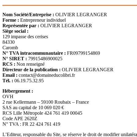
Nom Société/Entreprise :
OLIVIER LEGRANGER
Forme :
Entrepreneur individuel
Représentée par :
OLIVIER LEGRANGER
Siège social :
129 impasse des cerises
84330
Caromb
N° TVA intracommunautaire :
FR09799154869
N° SIRET :
79915486900025
RCS :
Non renseigné
Directeur de la publication :
OLIVIER LEGRANGER
Email :
contact@domaineducolibri.fr
Tél. :
06.19.75.32.95
Hébergement :
OVH
2 rue Kellermann – 59100 Roubaix – France
SAS au capital de 10 069 020 €
RCS Lille Métropole 424 761 419 00045
Code APE 2620Z
N° TVA : FR 22 424 761 419
L’Editeur, responsable du Site, se réserve le droit de modifier unilaté