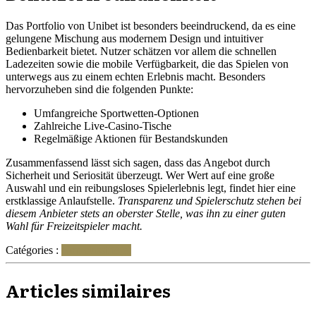
Das Portfolio von Unibet ist besonders beeindruckend, da es eine
gelungene Mischung aus modernem Design und intuitiver
Bedienbarkeit bietet. Nutzer schätzen vor allem die schnellen
Ladezeiten sowie die mobile Verfügbarkeit, die das Spielen von
unterwegs aus zu einem echten Erlebnis macht. Besonders
hervorzuheben sind die folgenden Punkte:
Umfangreiche Sportwetten-Optionen
Zahlreiche Live-Casino-Tische
Regelmäßige Aktionen für Bestandskunden
Zusammenfassend lässt sich sagen, dass das Angebot durch
Sicherheit und Seriosität überzeugt. Wer Wert auf eine große
Auswahl und ein reibungsloses Spielerlebnis legt, findet hier eine
erstklassige Anlaufstelle.
Transparenz und Spielerschutz stehen bei
diesem Anbieter stets an oberster Stelle, was ihn zu einer guten
Wahl für Freizeitspieler macht.
Catégories :
Non classifié(e)
Articles similaires