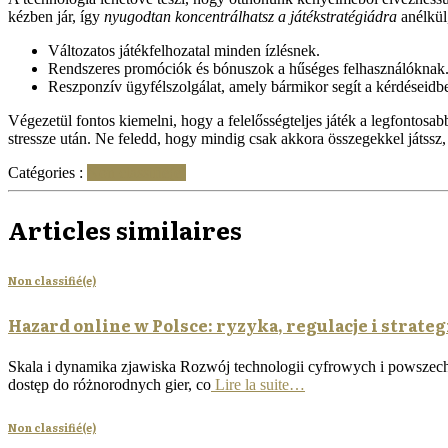
kézben jár, így
nyugodtan koncentrálhatsz a játékstratégiádra
anélkül
Változatos játékfelhozatal minden ízlésnek.
Rendszeres promóciók és bónuszok a hűséges felhasználóknak
Reszponzív ügyfélszolgálat, amely bármikor segít a kérdéseidb
Végezetül fontos kiemelni, hogy a felelősségteljes játék a legfontosa
stressze után. Ne feledd, hogy mindig csak akkora összegekkel játssz
Catégories :
Non classifié(e)
Articles similaires
Non classifié(e)
Hazard online w Polsce: ryzyka, regulacje i strate
Skala i dynamika zjawiska Rozwój technologii cyfrowych i powszechny
dostęp do różnorodnych gier, co
Lire la suite…
Non classifié(e)