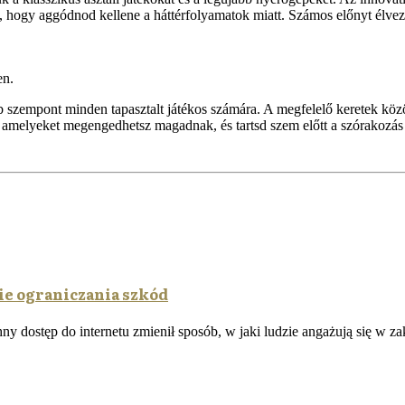
, hogy aggódnod kellene a háttérfolyamatok miatt. Számos előnyt élvezhe
.
en.
bb szempont minden tapasztalt játékos számára. A megfelelő keretek köz
, amelyeket megengedhetsz magadnak, és tartsd szem előtt a szórakozás
gie ograniczania szkód
 dostęp do internetu zmienił sposób, w jaki ludzie angażują się w za