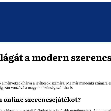
világát a modern szerenc
abb élményeket kínálva a játékosok számára. Ma már mindenki számára e
ást igazán vonzóvá a magyar közönség számára is.
 online szerencsejátékot?
k a klasszikus asztali játékokat és a legújabb nyerőgépeket. Az innov