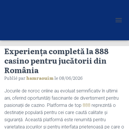
D
É
P
L
I
Experiența completă la 888
E
casino pentru jucătorii din
R
L
România
A
N
Publié par
hamraouim
le
08/06/2026
A
V
Jocurile de noroc online au evoluat semnificativ în ultimii
I
G
ani, oferind oportunități fascinante de divertisment pentru
A
pasionații de cazino. Platforma de top
888
reprezintă o
T
destinație populară pentru cei care caută calitate și
I
O
siguranță. Această platformă este renumită pentru
N
varietatea jocurilor și pentru interfața prietenoasă pe care o