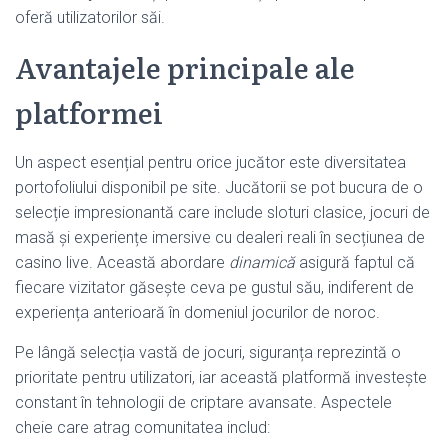
oferă utilizatorilor săi.
Avantajele principale ale
platformei
Un aspect esențial pentru orice jucător este diversitatea
portofoliului disponibil pe site. Jucătorii se pot bucura de o
selecție impresionantă care include sloturi clasice, jocuri de
masă și experiențe imersive cu dealeri reali în secțiunea de
casino live. Această abordare
dinamică
asigură faptul că
fiecare vizitator găsește ceva pe gustul său, indiferent de
experiența anterioară în domeniul jocurilor de noroc.
Pe lângă selecția vastă de jocuri, siguranța reprezintă o
prioritate pentru utilizatori, iar această platformă investește
constant în tehnologii de criptare avansate. Aspectele
cheie care atrag comunitatea includ: