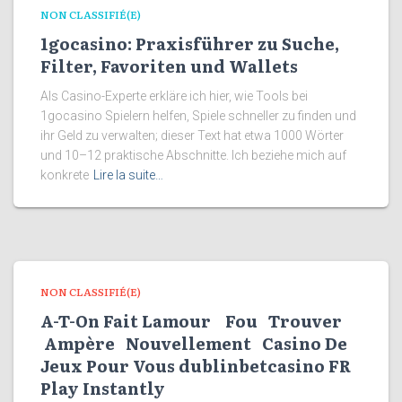
NON CLASSIFIÉ(E)
1gocasino: Praxisführer zu Suche,
Filter, Favoriten und Wallets
Als Casino-Experte erkläre ich hier, wie Tools bei
1gocasino Spielern helfen, Spiele schneller zu finden und
ihr Geld zu verwalten; dieser Text hat etwa 1000 Wörter
und 10–12 praktische Abschnitte. Ich beziehe mich auf
konkrete
Lire la suite…
NON CLASSIFIÉ(E)
A-T-On Fait Lamour Fou Trouver
Ampère Nouvellement Casino De
Jeux Pour Vous dublinbetcasino FR
Play Instantly