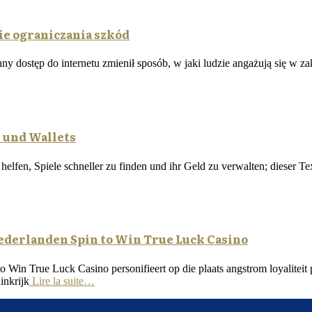
gie ograniczania szkód
 dostęp do internetu zmienił sposób, w jaki ludzie angażują się w za
n und Wallets
 helfen, Spiele schneller zu finden und ihr Geld zu verwalten; dieser 
ederlanden Spin to Win True Luck Casino
 Win True Luck Casino personifieert op die plaats angstrom loyalite
nkrijk
Lire la suite…