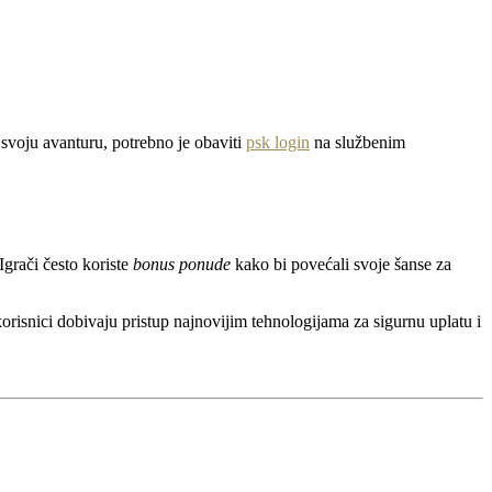
 svoju avanturu, potrebno je obaviti
psk login
na službenim
Igrači često koriste
bonus ponude
kako bi povećali svoje šanse za
korisnici dobivaju pristup najnovijim tehnologijama za sigurnu uplatu i