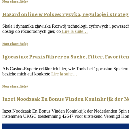
Non classifié(e)
Hazard online w Polsce: ryzyka, regulacje i strate
Skala i dynamika zjawiska Rozwój technologii cyfrowych i powszechny
dostęp do różnorodnych gier, co
Lire la suite…
Non classifié(e)
1gocasino: Praxisführer zu Suche, Filter, Favorite
Als Casino-Experte erkläre ich hier, wie Tools bei 1gocasino Spielern
beziehe mich auf konkrete
Lire la suite…
Non classifié(e)
Inzet Noodzaak En Bonus Vinden Koninkrijk der N
Inzet Noodzaak En Bonus Vinden Koninkrijk der Nederlanden Spin to
instemmen UKGC toestemming 42647 voor uitstekend Verenigd Koni