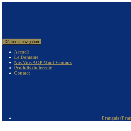
Déplier la navigation
Accueil
Le Domaine
Nos Vins AOP Mont Ventoux
Produits du terroir
Contact
Français
(
Fran