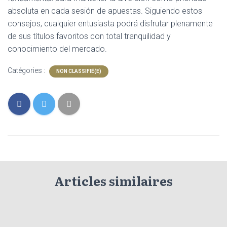
absoluta en cada sesión de apuestas. Siguiendo estos
consejos, cualquier entusiasta podrá disfrutar plenamente
de sus títulos favoritos con total tranquilidad y
conocimiento del mercado.
Catégories :
NON CLASSIFIÉ(E)
Articles similaires