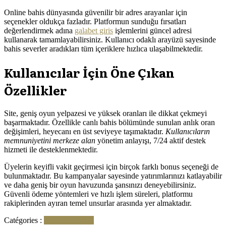
Online bahis dünyasında güvenilir bir adres arayanlar için
seçenekler oldukça fazladır. Platformun sunduğu fırsatları
değerlendirmek adına
galabet giris
işlemlerini güncel adresi
kullanarak tamamlayabilirsiniz. Kullanıcı odaklı arayüzü sayesinde
bahis severler aradıkları tüm içeriklere hızlıca ulaşabilmektedir.
Kullanıcılar İçin Öne Çıkan
Özellikler
Site, geniş oyun yelpazesi ve yüksek oranları ile dikkat çekmeyi
başarmaktadır. Özellikle canlı bahis bölümünde sunulan anlık oran
değişimleri, heyecanı en üst seviyeye taşımaktadır.
Kullanıcıların
memnuniyetini merkeze alan
yönetim anlayışı, 7/24 aktif destek
hizmeti ile desteklenmektedir.
Üyelerin keyifli vakit geçirmesi için birçok farklı bonus seçeneği de
bulunmaktadır. Bu kampanyalar sayesinde yatırımlarınızı katlayabilir
ve daha geniş bir oyun havuzunda şansınızı deneyebilirsiniz.
Güvenli ödeme yöntemleri ve hızlı işlem süreleri, platformu
rakiplerinden ayıran temel unsurlar arasında yer almaktadır.
Catégories :
Non classifié(e)