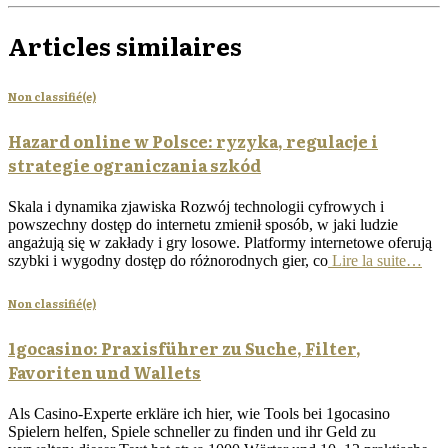
Articles similaires
Non classifié(e)
Hazard online w Polsce: ryzyka, regulacje i
strategie ograniczania szkód
Skala i dynamika zjawiska Rozwój technologii cyfrowych i
powszechny dostęp do internetu zmienił sposób, w jaki ludzie
angażują się w zakłady i gry losowe. Platformy internetowe oferują
szybki i wygodny dostęp do różnorodnych gier, co
Lire la suite…
Non classifié(e)
1gocasino: Praxisführer zu Suche, Filter,
Favoriten und Wallets
Als Casino-Experte erkläre ich hier, wie Tools bei 1gocasino
Spielern helfen, Spiele schneller zu finden und ihr Geld zu