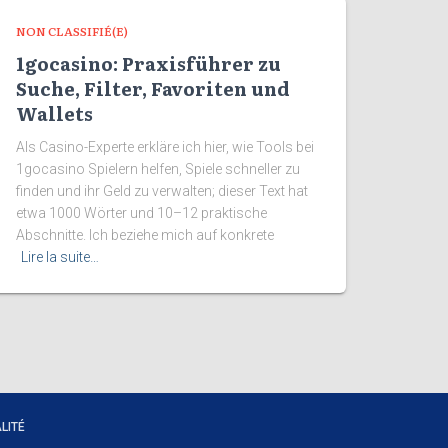
NON CLASSIFIÉ(E)
1gocasino: Praxisführer zu
Suche, Filter, Favoriten und
Wallets
Als Casino-Experte erkläre ich hier, wie Tools bei
1gocasino Spielern helfen, Spiele schneller zu
finden und ihr Geld zu verwalten; dieser Text hat
etwa 1000 Wörter und 10–12 praktische
Abschnitte. Ich beziehe mich auf konkrete
Lire la suite…
LITÉ