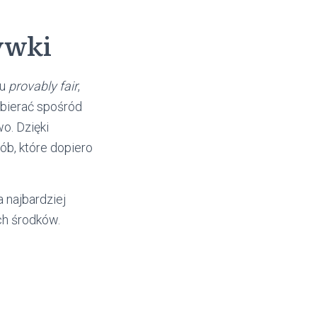
ywki
pu
provably fair
,
bierać spośród
o. Dzięki
sób, które dopiero
 najbardziej
h środków.