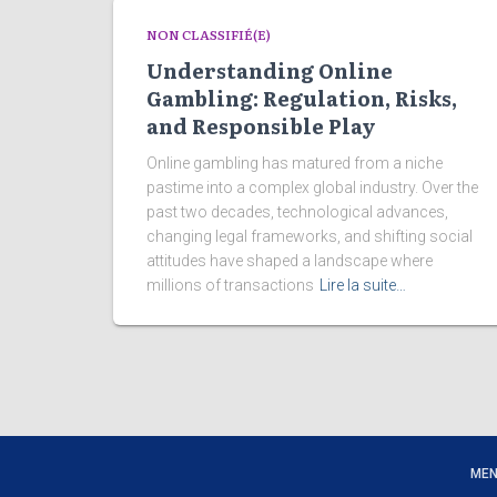
NON CLASSIFIÉ(E)
Understanding Online
Gambling: Regulation, Risks,
and Responsible Play
Online gambling has matured from a niche
pastime into a complex global industry. Over the
past two decades, technological advances,
changing legal frameworks, and shifting social
attitudes have shaped a landscape where
millions of transactions
Lire la suite…
MEN