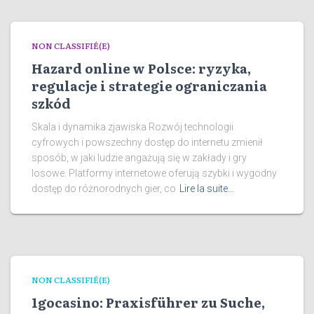
NON CLASSIFIÉ(E)
Hazard online w Polsce: ryzyka,
regulacje i strategie ograniczania
szkód
Skala i dynamika zjawiska Rozwój technologii
cyfrowych i powszechny dostęp do internetu zmienił
sposób, w jaki ludzie angażują się w zakłady i gry
losowe. Platformy internetowe oferują szybki i wygodny
dostęp do różnorodnych gier, co
Lire la suite…
NON CLASSIFIÉ(E)
1gocasino: Praxisführer zu Suche,