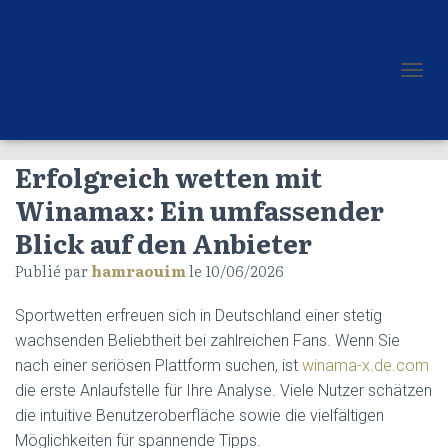
D
É
P
L
I
Erfolgreich wetten mit
E
Winamax: Ein umfassender
R
L
Blick auf den Anbieter
A
N
Publié par
hamraouim
le
10/06/2026
A
V
Sportwetten erfreuen sich in Deutschland einer stetig
I
G
wachsenden Beliebtheit bei zahlreichen Fans. Wenn Sie
A
nach einer seriösen Plattform suchen, ist
winama-x.de.com
T
die erste Anlaufstelle für Ihre Analyse. Viele Nutzer schätzen
I
O
die intuitive Benutzeroberfläche sowie die vielfältigen
N
Möglichkeiten für spannende Tipps.