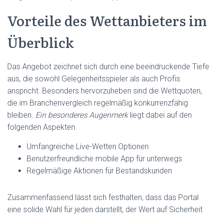
Vorteile des Wettanbieters im
Überblick
Das Angebot zeichnet sich durch eine beeindruckende Tiefe
aus, die sowohl Gelegenheitsspieler als auch Profis
anspricht. Besonders hervorzuheben sind die Wettquoten,
die im Branchenvergleich regelmäßig konkurrenzfähig
bleiben.
Ein besonderes Augenmerk
liegt dabei auf den
folgenden Aspekten:
Umfangreiche Live-Wetten Optionen
Benutzerfreundliche mobile App für unterwegs
Regelmäßige Aktionen für Bestandskunden
Zusammenfassend lässt sich festhalten, dass das Portal
eine solide Wahl für jeden darstellt, der Wert auf Sicherheit