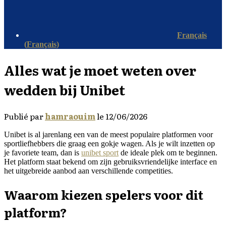
Français
(
Français
)
Alles wat je moet weten over
wedden bij Unibet
Publié par
hamraouim
le
12/06/2026
Unibet is al jarenlang een van de meest populaire platformen voor
sportliefhebbers die graag een gokje wagen. Als je wilt inzetten op
je favoriete team, dan is
unibet sport
de ideale plek om te beginnen.
Het platform staat bekend om zijn gebruiksvriendelijke interface en
het uitgebreide aanbod aan verschillende competities.
Waarom kiezen spelers voor dit
platform?