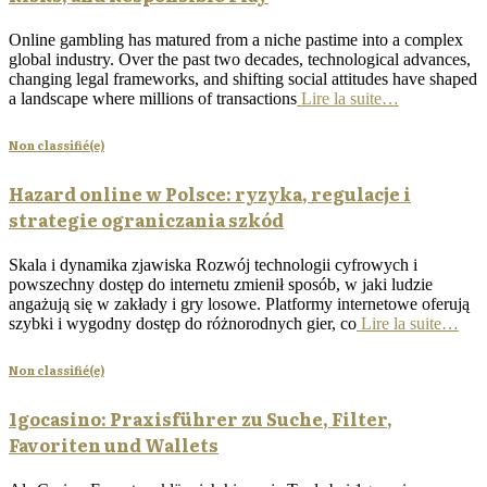
Online gambling has matured from a niche pastime into a complex
global industry. Over the past two decades, technological advances,
changing legal frameworks, and shifting social attitudes have shaped
a landscape where millions of transactions
Lire la suite…
Non classifié(e)
Hazard online w Polsce: ryzyka, regulacje i
strategie ograniczania szkód
Skala i dynamika zjawiska Rozwój technologii cyfrowych i
powszechny dostęp do internetu zmienił sposób, w jaki ludzie
angażują się w zakłady i gry losowe. Platformy internetowe oferują
szybki i wygodny dostęp do różnorodnych gier, co
Lire la suite…
Non classifié(e)
1gocasino: Praxisführer zu Suche, Filter,
Favoriten und Wallets