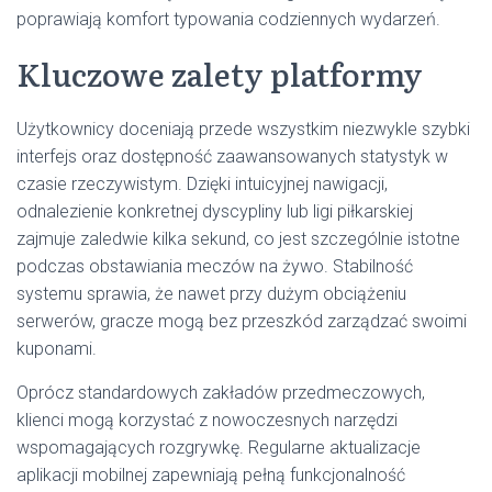
poprawiają komfort typowania codziennych wydarzeń.
Kluczowe zalety platformy
Użytkownicy doceniają przede wszystkim niezwykle szybki
interfejs oraz dostępność zaawansowanych statystyk w
czasie rzeczywistym. Dzięki intuicyjnej nawigacji,
odnalezienie konkretnej dyscypliny lub ligi piłkarskiej
zajmuje zaledwie kilka sekund, co jest szczególnie istotne
podczas obstawiania meczów na żywo. Stabilność
systemu sprawia, że nawet przy dużym obciążeniu
serwerów, gracze mogą bez przeszkód zarządzać swoimi
kuponami.
Oprócz standardowych zakładów przedmeczowych,
klienci mogą korzystać z nowoczesnych narzędzi
wspomagających rozgrywkę. Regularne aktualizacje
aplikacji mobilnej zapewniają pełną funkcjonalność