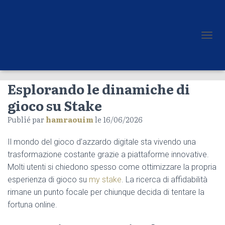
D
É
P
L
I
Esplorando le dinamiche di
E
gioco su Stake
R
L
Publié par
hamraouim
le
16/06/2026
A
N
A
Il mondo del gioco d’azzardo digitale sta vivendo una
V
trasformazione costante grazie a piattaforme innovative.
I
Molti utenti si chiedono spesso come ottimizzare la propria
G
A
esperienza di gioco su
my stake
. La ricerca di affidabilità
T
rimane un punto focale per chiunque decida di tentare la
I
fortuna online.
O
N