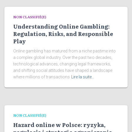
NON CLASSIFIÉ(E)
Understanding Online Gambling:
Regulation, Risks, and Responsible
Play
Online gambling has matured from a niche pastime into
a complex global industry. Over the past two decades,
technological advances, changing legal frameworks,
and shifting social attitudes have shaped a landscape
where millions of transactions
Lire la suite…
NON CLASSIFIÉ(E)
Hazard online w Polsce: ryzyka,