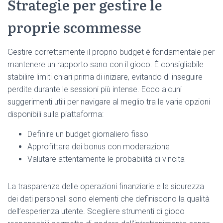
Strategie per gestire le
proprie scommesse
Gestire correttamente il proprio budget è fondamentale per
mantenere un rapporto sano con il gioco. È consigliabile
stabilire limiti chiari prima di iniziare, evitando di inseguire
perdite durante le sessioni più intense. Ecco alcuni
suggerimenti utili per navigare al meglio tra le varie opzioni
disponibili sulla piattaforma:
Definire un budget giornaliero fisso
Approfittare dei bonus con moderazione
Valutare attentamente le probabilità di vincita
La trasparenza delle operazioni finanziarie e la sicurezza
dei dati personali sono elementi che definiscono la qualità
dell’esperienza utente. Scegliere strumenti di gioco