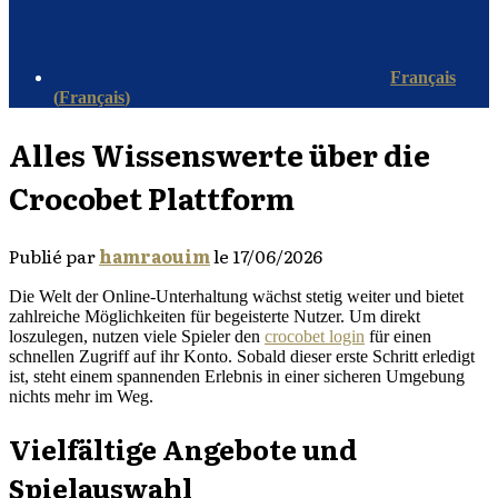
Français
(
Français
)
Alles Wissenswerte über die
Crocobet Plattform
Publié par
hamraouim
le
17/06/2026
Die Welt der Online-Unterhaltung wächst stetig weiter und bietet
zahlreiche Möglichkeiten für begeisterte Nutzer. Um direkt
loszulegen, nutzen viele Spieler den
crocobet login
für einen
schnellen Zugriff auf ihr Konto. Sobald dieser erste Schritt erledigt
ist, steht einem spannenden Erlebnis in einer sicheren Umgebung
nichts mehr im Weg.
Vielfältige Angebote und
Spielauswahl