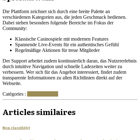
Die Plattform zeichnet sich durch eine breite Palette an
verschiedenen Kategorien aus, die jeden Geschmack bedienen.
Dabei stehen besonders folgende Bereiche im Fokus der
Community:
Klassische Casinospiele mit modernen Features
Spannende Live-Events für ein authentisches Gefühl
Regelmäßige Aktionen für treue Mitglieder
Der Support arbeitet zudem kontinuierlich daran, das Nutzererlebnis
durch intuitive Navigation und schnelle Ladezeiten weiter zu
verbessern. Wer sich für das Angebot interessiert, findet zudem
transparente Informationen zu allen Richtlinien direkt auf der
Webseite.
Catégories :
Non classifié(e)
Articles similaires
Non classifié(e)