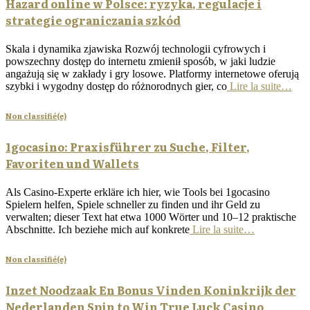
Hazard online w Polsce: ryzyka, regulacje i
strategie ograniczania szkód
Skala i dynamika zjawiska Rozwój technologii cyfrowych i
powszechny dostęp do internetu zmienił sposób, w jaki ludzie
angażują się w zakłady i gry losowe. Platformy internetowe oferują
szybki i wygodny dostęp do różnorodnych gier, co
Lire la suite…
Non classifié(e)
1gocasino: Praxisführer zu Suche, Filter,
Favoriten und Wallets
Als Casino-Experte erkläre ich hier, wie Tools bei 1gocasino
Spielern helfen, Spiele schneller zu finden und ihr Geld zu
verwalten; dieser Text hat etwa 1000 Wörter und 10–12 praktische
Abschnitte. Ich beziehe mich auf konkrete
Lire la suite…
Non classifié(e)
Inzet Noodzaak En Bonus Vinden Koninkrijk der
Nederlanden Spin to Win True Luck Casino