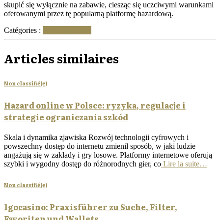
skupić się wyłącznie na zabawie, ciesząc się uczciwymi warunkami
oferowanymi przez tę popularną platformę hazardową.
Catégories :
Non classifié(e)
Articles similaires
Non classifié(e)
Hazard online w Polsce: ryzyka, regulacje i
strategie ograniczania szkód
Skala i dynamika zjawiska Rozwój technologii cyfrowych i
powszechny dostęp do internetu zmienił sposób, w jaki ludzie
angażują się w zakłady i gry losowe. Platformy internetowe oferują
szybki i wygodny dostęp do różnorodnych gier, co
Lire la suite…
Non classifié(e)
1gocasino: Praxisführer zu Suche, Filter,
Favoriten und Wallets