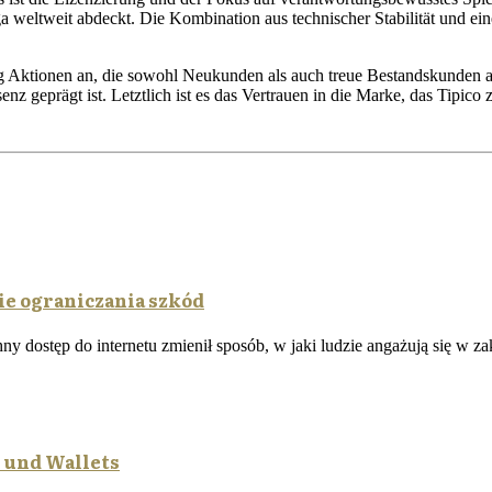
 weltweit abdeckt. Die Kombination aus technischer Stabilität und ein
ig Aktionen an, die sowohl Neukunden als auch treue Bestandskunden ansp
geprägt ist. Letztlich ist es das Vertrauen in die Marke, das Tipico zu
gie ograniczania szkód
 dostęp do internetu zmienił sposób, w jaki ludzie angażują się w za
n und Wallets