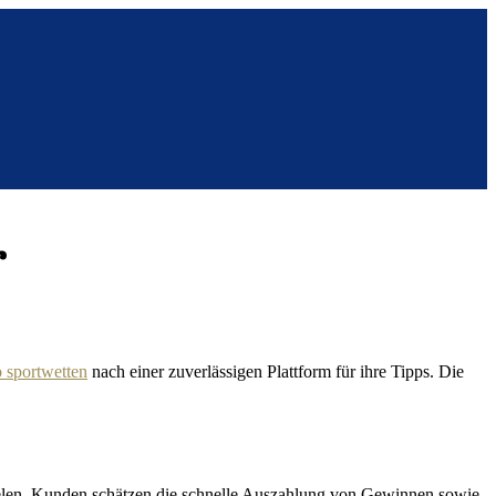
r
o sportwetten
nach einer zuverlässigen Plattform für ihre Tipps. Die
ielen. Kunden schätzen die schnelle Auszahlung von Gewinnen sowie