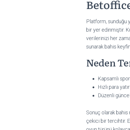
Betoffic
Platform, sunduğu 
bir yer edinmiştir. K
verilerinizi her zam
sunarak bahis keyfini
Neden Ter
Kapsamlı spor 
Hızlı para yat
Düzenli günce
Sonuç olarak bahis m
çekici bir tercihtir
oyun türünü kolayca 