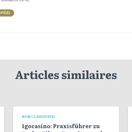
IFIÉ(E)
Articles similaires
NON CLASSIFIÉ(E)
1gocasino: Praxisführer zu