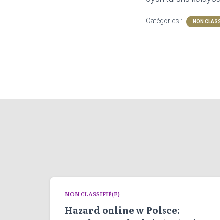
Catégories :
NON CLASS
NON CLASSIFIÉ(E)
Hazard online w Polsce: