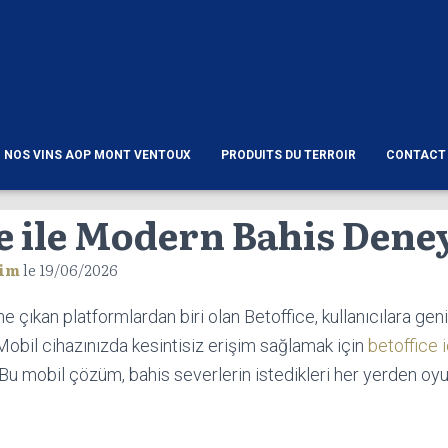
NOS VINS AOP MONT VENTOUX
PRODUITS DU TERROIR
CONTACT
ce ile Modern Bahis Dene
im
le
19/06/2026
 çıkan platformlardan biri olan Betoffice, kullanıcılara gen
Mobil cihazınızda kesintisiz erişim sağlamak için
betoffice 
. Bu mobil çözüm, bahis severlerin istedikleri her yerden o