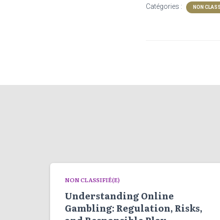
Catégories :
NON CLASS
NON CLASSIFIÉ(E)
Understanding Online
Gambling: Regulation, Risks,