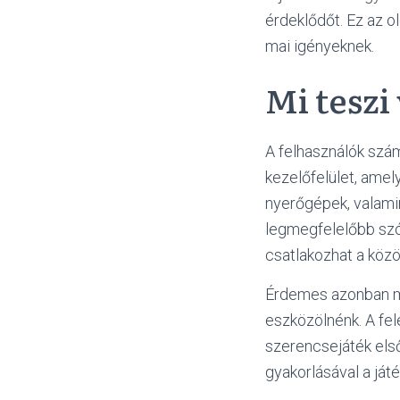
érdeklődőt. Ez az o
mai igényeknek.
Mi teszi
A felhasználók szám
kezelőfelület, amel
nyerőgépek, valamin
legmegfelelőbb szór
csatlakozhat a köz
Érdemes azonban min
eszközölnénk. A fel
szerencsejáték első
gyakorlásával a ját