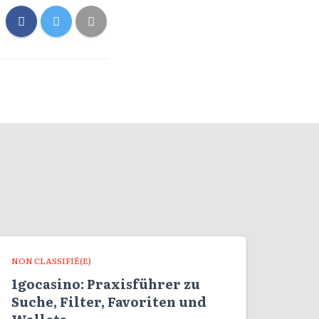
NON CLASSIFIÉ(E)
1gocasino: Praxisführer zu
Suche, Filter, Favoriten und