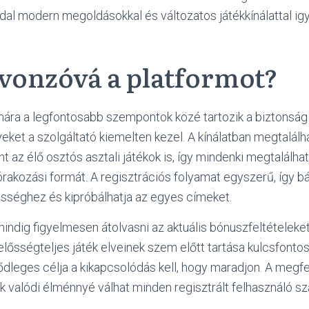
ldal modern megoldásokkal és változatos játékkínálattal ig
 vonzóvá a platformot?
ára a legfontosabb szempontok közé tartozik a biztonság 
yeket a szolgáltató kiemelten kezel. A kínálatban megtalálh
t az élő osztós asztali játékok is, így mindenki megtalálha
akozási formát. A regisztrációs folyamat egyszerű, így b
össéghez és kipróbálhatja az egyes címeket.
dig figyelmesen átolvasni az aktuális bónuszfeltételeket,
elősségteljes játék elveinek szem előtt tartása kulcsfonto
dleges célja a kikapcsolódás kell, hogy maradjon. A megf
ék valódi élménnyé válhat minden regisztrált felhasználó s