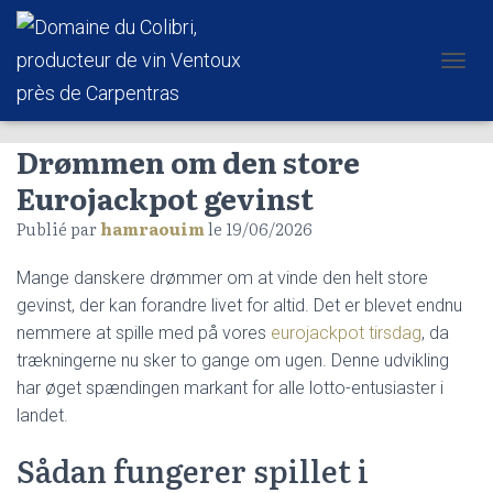
D
É
P
L
Drømmen om den store
I
E
Eurojackpot gevinst
R
Publié par
hamraouim
le
19/06/2026
L
A
N
Mange danskere drømmer om at vinde den helt store
A
gevinst, der kan forandre livet for altid. Det er blevet endnu
V
I
nemmere at spille med på vores
eurojackpot tirsdag
, da
G
trækningerne nu sker to gange om ugen. Denne udvikling
A
har øget spændingen markant for alle lotto-entusiaster i
T
I
landet.
O
N
Sådan fungerer spillet i