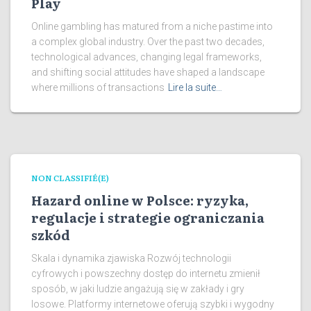
Play
Online gambling has matured from a niche pastime into
a complex global industry. Over the past two decades,
technological advances, changing legal frameworks,
and shifting social attitudes have shaped a landscape
where millions of transactions
Lire la suite…
NON CLASSIFIÉ(E)
Hazard online w Polsce: ryzyka,
regulacje i strategie ograniczania
szkód
Skala i dynamika zjawiska Rozwój technologii
cyfrowych i powszechny dostęp do internetu zmienił
sposób, w jaki ludzie angażują się w zakłady i gry
losowe. Platformy internetowe oferują szybki i wygodny