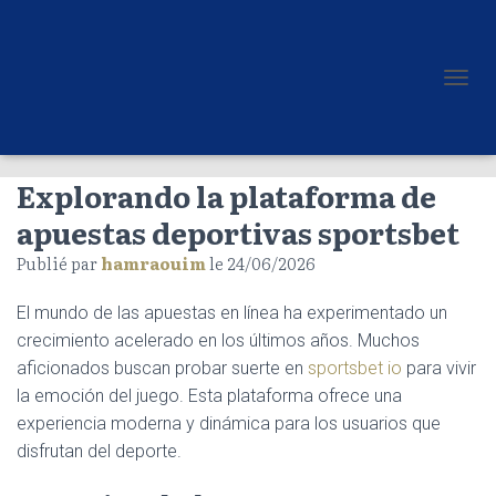
D
É
P
L
I
Explorando la plataforma de
E
apuestas deportivas sportsbet
R
L
Publié par
hamraouim
le
24/06/2026
A
N
A
El mundo de las apuestas en línea ha experimentado un
V
crecimiento acelerado en los últimos años. Muchos
I
aficionados buscan probar suerte en
sportsbet io
para vivir
G
A
la emoción del juego. Esta plataforma ofrece una
T
experiencia moderna y dinámica para los usuarios que
I
disfrutan del deporte.
O
N