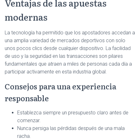
Ventajas de las apuestas
modernas
La tecnología ha permitido que los apostadores accedan a
una amplia variedad de mercados deportivos con solo
unos pocos clics desde cualquier dispositivo. La facilidad
de uso y la seguridad en las transacciones son pilares
fundamentales que atraen a miles de personas cada día a
participar activamente en esta industria global.
Consejos para una experiencia
responsable
Establezca siempre un presupuesto claro antes de
comenzar.
Nunca persiga las pérdidas después de una mala
racha.