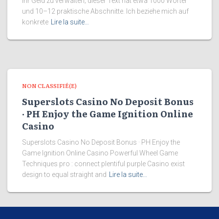
ihr Geld zu verwalten; dieser Text hat etwa 1000 Wörter
und 10–12 praktische Abschnitte. Ich beziehe mich auf
konkrete
Lire la suite…
NON CLASSIFIÉ(E)
Superslots Casino No Deposit Bonus
· PH Enjoy the Game Ignition Online
Casino
Superslots Casino No Deposit Bonus · PH Enjoy the
Game Ignition Online Casino Powerful Wheel Game
Techniques pro : connect plentiful purple Casino exist
design to equal straight and
Lire la suite…