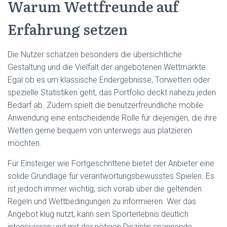
Warum Wettfreunde auf
Erfahrung setzen
Die Nutzer schätzen besonders die übersichtliche
Gestaltung und die Vielfalt der angebotenen Wettmärkte.
Egal ob es um klassische Endergebnisse, Torwetten oder
spezielle Statistiken geht, das Portfolio deckt nahezu jeden
Bedarf ab. Zudem spielt die benutzerfreundliche mobile
Anwendung eine entscheidende Rolle für diejenigen, die ihre
Wetten gerne bequem von unterwegs aus platzieren
möchten.
Für Einsteiger wie Fortgeschrittene bietet der Anbieter eine
solide Grundlage für verantwortungsbewusstes Spielen. Es
ist jedoch immer wichtig, sich vorab über die geltenden
Regeln und Wettbedingungen zu informieren. Wer das
Angebot klug nutzt, kann sein Sporterlebnis deutlich
intensivieren und mit der nötigen Disziplin spannende