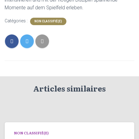
Momente auf dem Spielfeld erleben.
Catégories :
NON CLASSIFIÉ(E)
Articles similaires
NON CLASSIFIÉ(E)